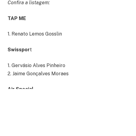
Confira a listagem:
TAP ME
1. Renato Lemos Gosslin
Swisspor
t
1. Gervásio Alves Pinheiro
2. Jaime Gonçalves Moraes
Air Special
1. Adriano Mognon
2. Alan Jones Bicca
3. Alessandra Madeira Oliveira
4. Alexandre Lemos Costa