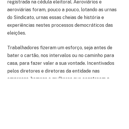
registrada na cédula eleitoral. Aeroviários e
aeroviárias foram, pouco a pouco, lotando as urnas
do Sindicato, urnas essas cheias de história e
experiências nestes processos democráticos das
eleições.
Trabalhadores fizeram um esforço, seja antes de
bater o cartão, nos intervalos ou no caminho para
casa, para fazer valer a sua vontade. Incentivados
pelos diretores e diretoras da entidade nas
empresas, homens e mulheres que constroem a
aviação tiraram valiosos minutos do seu dia para
contribuir na escolha democrática da gestão do
Sindicato para o período de 2025-2028.
Em um esforço para receber a participação de quem
estava longe dos locais de votação, o sindicato