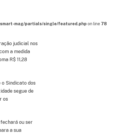
mart-mag/partials/single/featured.php
on line
78
ação judicial nos
 com a medida
soma R$ 11,28
 o Sindicato dos
tidade segue de
r os
 fechará ou ser
para a sua