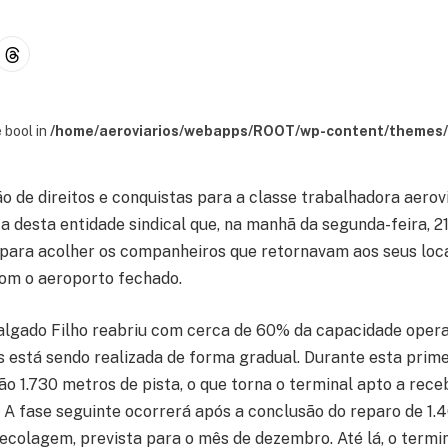
 bool in
/home/aeroviarios/webapps/ROOT/wp-content/themes/s
ão de direitos e conquistas para a classe trabalhadora aerov
a desta entidade sindical que, na manhã da segunda-feira, 2
 para acolher os companheiros que retornavam aos seus loca
om o aeroporto fechado.
algado Filho reabriu com cerca de 60% da capacidade opera
 está sendo realizada de forma gradual. Durante esta primei
ão 1.730 metros de pista, o que torna o terminal apto a rece
 A fase seguinte ocorrerá após a conclusão do reparo de 1.
decolagem, prevista para o mês de dezembro. Até lá, o termi