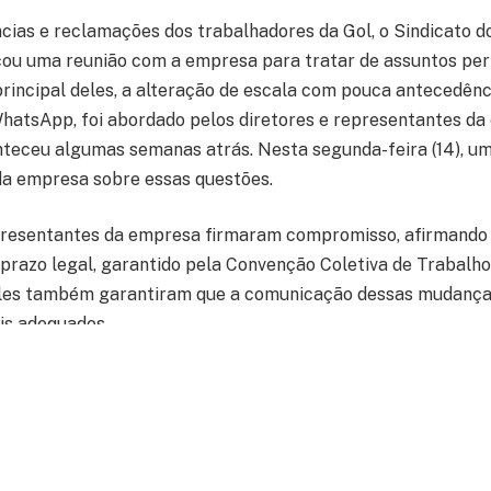
ias e reclamações dos trabalhadores da Gol, o Sindicato do
ou uma reunião com a empresa para tratar de assuntos per
principal deles, a alteração de escala com pouca antecedênc
hatsApp, foi abordado pelos diretores e representantes d
teceu algumas semanas atrás. Nesta segunda-feira (14), u
da empresa sobre essas questões.
presentantes da empresa firmaram compromisso, afirmando 
prazo legal, garantido pela Convenção Coletiva de Trabalho
 Eles também garantiram que a comunicação dessas mudança
is adequados.
 considerada mais urgente pela direção do Sindicato, outra
eção expressou o descontentamento dos trabalhadores em re
Resultados (PPR), cujas metas e gatilhos costumam ser div
ue não permite que os trabalhadores busquem o rendimento n