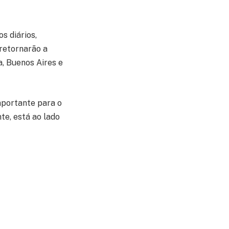
s diários,
 retornarão a
a, Buenos Aires e
mportante para o
te, está ao lado