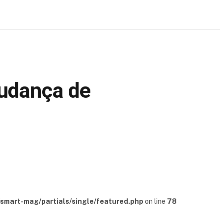
udança de
mart-mag/partials/single/featured.php
on line
78