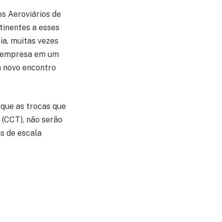
s Aeroviários de
tinentes a esses
ia, muitas vezes
a empresa em um
m novo encontro
que as trocas que
 (CCT), não serão
s de escala
s questões foram
lação ao Plano de
ulgados próximo do
ecessário para a