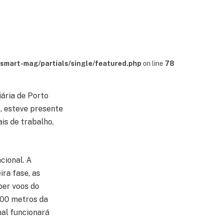
mart-mag/partials/single/featured.php
on line
78
iária de Porto
1, esteve presente
is de trabalho,
cional. A
ra fase, as
ber voos do
400 metros da
nal funcionará