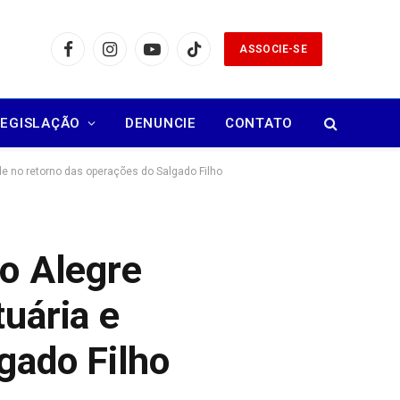
ASSOCIE-SE
Facebook
Instagram
YouTube
TikTok
LEGISLAÇÃO
DENUNCIE
CONTATO
de no retorno das operações do Salgado Filho
to Alegre
uária e
gado Filho