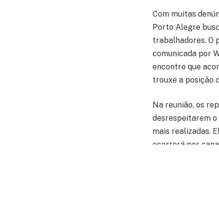
Com muitas denúnc
Porto Alegre busc
trabalhadores. O 
comunicada por W
encontro que acon
trouxe a posição 
Na reunião, os re
desrespeitarem o 
mais realizadas.
ocorrerá por cana
Além dessa pauta,
discutidas. A dir
Participação nos 
final do ano, o q