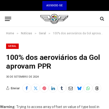
ASSOCIE-SE
»
»
»
Home
Notícias
Geral
100% dos aeroviários da Gol aprovam PPR
GERAL
100% dos aeroviários da Gol
aprovam PPR
30 DE SETEMBRO DE 2024
Enviar
Warning
: Trying to access array offset on value of type bool in