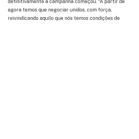
definitivamente a campanha começou. “A partir de
agora temos que negociar unidos, com força,
reivindicando aquilo que nós temos condições de
alcançar. Nossa pauta é muito afinada com a
realidade do setor e as empresas aéreas têm
condições de nos atender. Esse ato também alerta a
sociedade que a segurança de voo está em jogo”,
afirmou.
Luiz Pará, presidente Nacional dos Aeroviários,
comentou que a primeira reunião com as empresas
aéreas acontecerá na próxima segunda-feira, dia 30.
“Nós não abriremos mão de nossa pauta, pois,
queremos ganhos reais. Queremos salários dignos e a
valorização dos trabalhadores aeroviários e
aeroviárias.