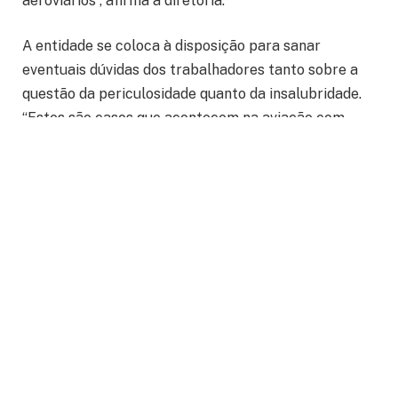
aeroviários”, afirma a diretoria.
A entidade se coloca à disposição para sanar
eventuais dúvidas dos trabalhadores tanto sobre a
questão da periculosidade quanto da insalubridade.
“Estes são casos que acontecem na aviação com
muita frequência, então é importante que esteja
aberto este diálogo entre a entidade e a categoria”,
finalizam os diretores.