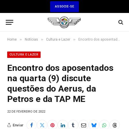
ASSOCIE-SE
»
»
»
Home
Notícias
Cultura e Lazer
Encontro dos aposentados na quarta (9) discute questões do Aerus, da Petros e da TAP ME
CULTURA E LAZER
Encontro dos aposentados
na quarta (9) discute
questões do Aerus, da
Petros e da TAP ME
22 DE FEVEREIRO DE 2022
Enviar