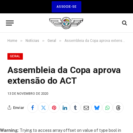
ASSOCIE-SE
»
»
»
Home
Notícias
Geral
Assembleia da Copa aprova extensão do ACT
GERAL
Assembleia da Copa aprova
extensão do ACT
13 DE NOVEMBRO DE 2020
Enviar
Warning
: Trying to access array offset on value of type bool in