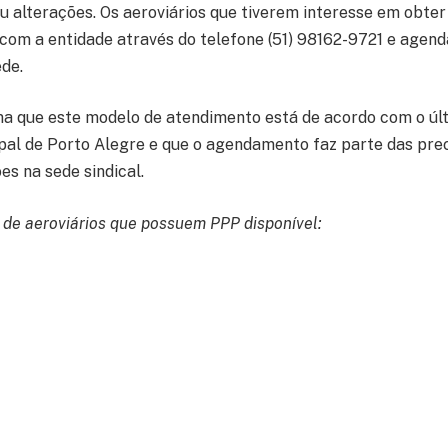
 alterações. Os aeroviários que tiverem interesse em obte
com a entidade através do telefone (51) 98162-9721 e agen
de.
ma que este modelo de atendimento está de acordo com o úl
pal de Porto Alegre e que o agendamento faz parte das pr
es na sede sindical.
 de aeroviários que possuem PPP disponível:
a dos Santos
lli
lva