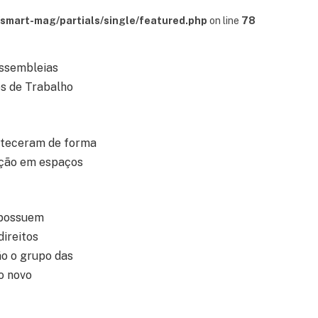
mart-mag/partials/single/featured.php
on line
78
assembleias
os de Trabalho
onteceram de forma
zação em espaços
 possuem
direitos
ão o grupo das
o novo