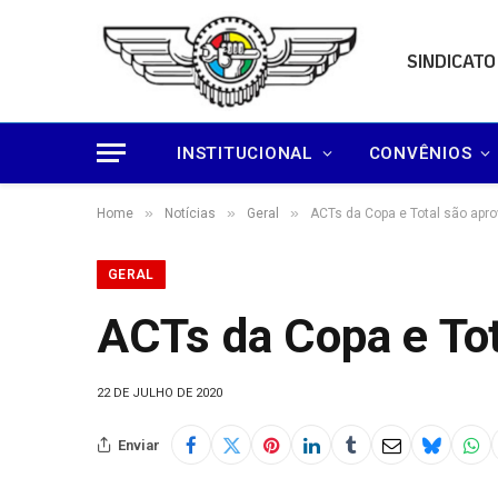
SINDICATO
INSTITUCIONAL
CONVÊNIOS
»
»
»
Home
Notícias
Geral
ACTs da Copa e Total são ap
GERAL
ACTs da Copa e To
22 DE JULHO DE 2020
Enviar