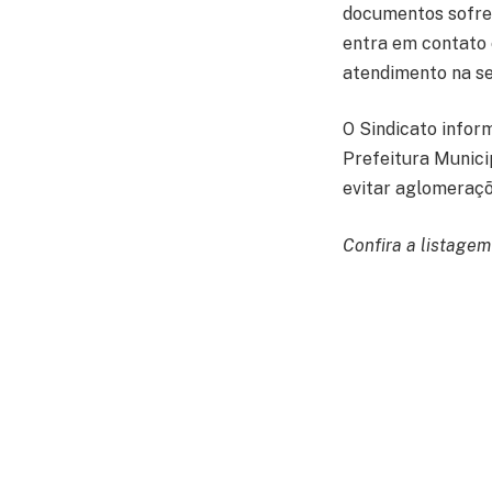
documentos sofreu
entra em contato 
atendimento na se
O Sindicato infor
Prefeitura Munici
evitar aglomeraçõ
Confira a listagem
Diego Danoski Gil
Diego Renato Silv
Luis Felipe Merega
Mauro Rosa da Si