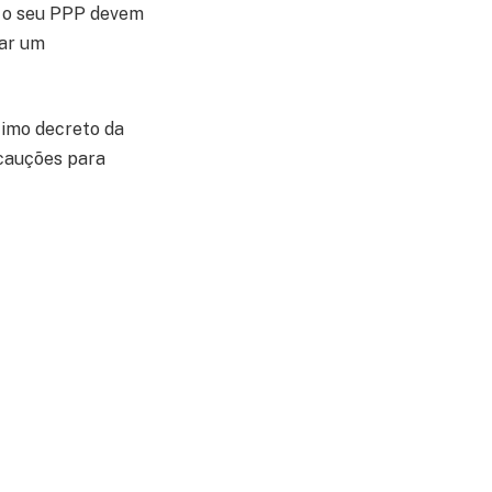
r o seu PPP devem
dar um
timo decreto da
ecauções para