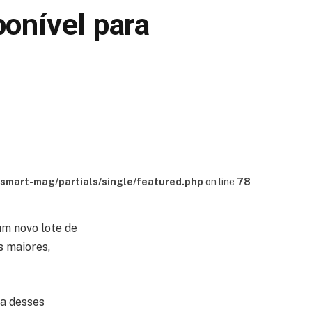
onível para
mart-mag/partials/single/featured.php
on line
78
um novo lote de
s maiores,
da desses