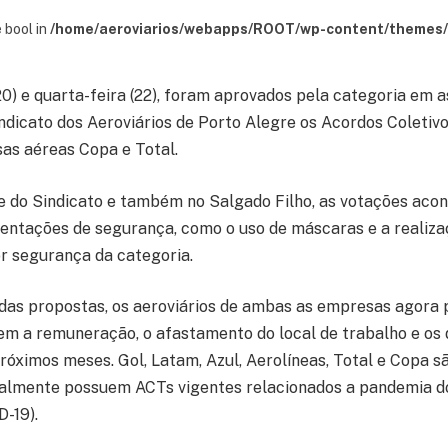
 bool in
/home/aeroviarios/webapps/ROOT/wp-content/themes/s
0) e quarta-feira (22), foram aprovados pela categoria em 
indicato dos Aeroviários de Porto Alegre os Acordos Coletiv
as aéreas Copa e Total.
e do Sindicato e também no Salgado Filho, as votações ac
rientações de segurança, como o uso de máscaras e a reali
r segurança da categoria.
das propostas, os aeroviários de ambas as empresas agora
em a remuneração, o afastamento do local de trabalho e os 
róximos meses. Gol, Latam, Azul, Aerolíneas, Total e Copa s
almente possuem ACTs vigentes relacionados a pandemia d
D-19).