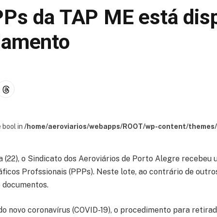
PPs da TAP ME está disp
damento
 bool in
/home/aeroviarios/webapps/ROOT/wp-content/themes/s
 (22), o Sindicato dos Aeroviários de Porto Alegre recebeu 
áficos Profssionais (PPPs). Neste lote, ao contrário de outro
 documentos.
o novo coronavírus (COVID-19), o procedimento para retira