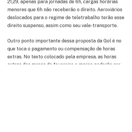
21,29, apenas para jornadas de 6h, cargas horárias
menores que 6h não receberão o direito. Aeroviários
deslocados para o regime de teletrabalho terão esse
direito suspenso, assim como seu vale-transporte.
Outro ponto importante dessa proposta da Gol é no
que toca o pagamento ou compensação de horas
extras. No texto colocado pela empresa, as horas
extras dos meses de fevereiro e março poderão ser
pagas até setembro de 2020, além de excluir a
possibilidade de novas horas extras no período de
vigência do ACT.
Já sobre contratos de trabalho suspensos, estes
trabalhadores receberão vale alimentação no valor
de R$ 417,46. A proposta também afirma que todos