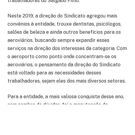
trabalhadores do Salgado Filho.
Neste 2019, a direção do Sindicato agregou mais
convênios à entidade, trouxe dentistas, psicólogos,
salões de beleza e ainda outros benefícios para os
aeroviários, buscando sempre expandir esses
serviços na direção dos interesses da categoria. Com
o aeroporto como ponto onde concentram-se os
aeroviários, o pensamento da direção do Sindicato
está voltado para as necessidades desses
trabalhadores, sejam eles dos mais diversos setores.
Para a entidade, a mais valiosa conquista desse ano,
sem sombra de dúvidas, foi a manutenção da
Convenção Coletiva de Trabalho (CCT), preservando
os direitos dos aeroviários e garantindo a reposição
da inflação nos salários e demais itens econômicos