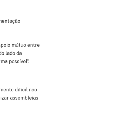
umentação
apoio mútuo entre
do lado da
ma possível”.
ento difícil não
lizar assembleias