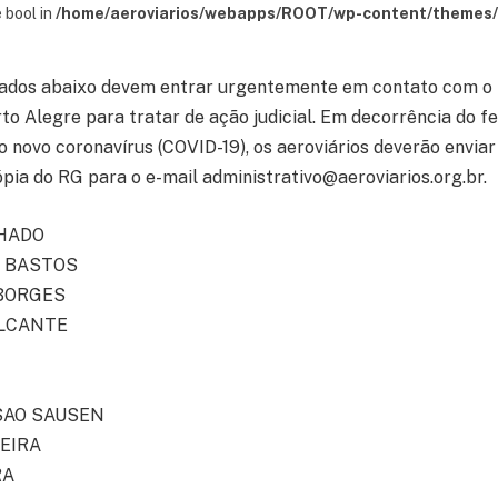
 bool in
/home/aeroviarios/webapps/ROOT/wp-content/themes/s
stados abaixo devem entrar urgentemente em contato com o 
rto Alegre para tratar de ação judicial. Em decorrência do 
o novo coronavírus (COVID-19), os aeroviários deverão envia
pia do RG para o e-mail administrativo@aeroviarios.org.br.
HADO
 BASTOS
 BORGES
ALCANTE
SAO SAUSEN
UEIRA
RA