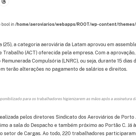
 bool in
/home/aeroviarios/webapps/ROOT/wp-content/themes/s
a (25), a categoria aeroviária da Latam aprovou em assembl
e Trabalho (ACT) oferecida pela empresa. Com a aprovação,
 Remunerada Compulsória (LNRC), ou seja, durante 15 dias d
m terão alterações no pagamento de salários e direitos.
isponibilizado para os trabalhadores higienizarem as mãos após a assinatura da
ealizada pelos diretores Sindicato dos Aeroviários de Porto
imo a sala do Despacho e também próximo ao Portão C. Já à
do setor de Cargas. Ao todo, 220 trabalhadores participara