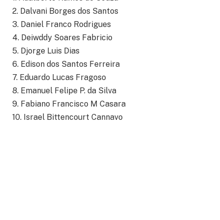
2. Dalvani Borges dos Santos
3. Daniel Franco Rodrigues
4. Deiwddy Soares Fabricio
5. Djorge Luis Dias
6. Edison dos Santos Ferreira
7. Eduardo Lucas Fragoso
8. Emanuel Felipe P. da Silva
9. Fabiano Francisco M Casara
10. Israel Bittencourt Cannavo
11. Leonardo de Lima Dourado
12. Leonardo Dubiel Vieira
13. Luis Rafael Ortiz Costa
14. Marcelo Bezerra Gomes Lima
15. Marcelo de Moura Rodrigues
16. Marcos Dias Vaz
17. Norberto Grilho R. da Rosa