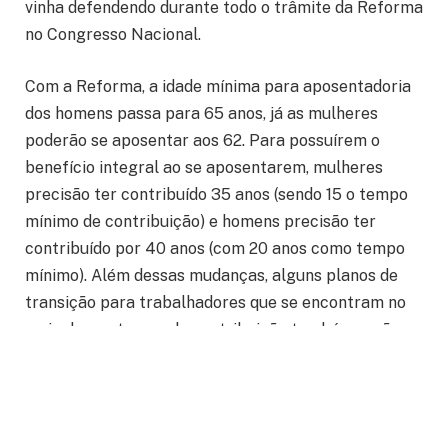
vinha defendendo durante todo o trâmite da Reforma
no Congresso Nacional.
Com a Reforma, a idade mínima para aposentadoria
dos homens passa para 65 anos, já as mulheres
poderão se aposentar aos 62. Para possuírem o
benefício integral ao se aposentarem, mulheres
precisão ter contribuído 35 anos (sendo 15 o tempo
mínimo de contribuição) e homens precisão ter
contribuído por 40 anos (com 20 anos como tempo
mínimo). Além dessas mudanças, alguns planos de
transição para trabalhadores que se encontram no
meio de seu tempo de contribuição também serão
possíveis, o que no ponto de vista do Sindicato dos
Aeroviários de Porto Alegre “pode acabar gerando
confusão e enganos por parte daqueles que não
tiverem advogados ou que não se informarem muito