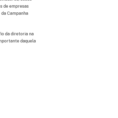
os de empresas
ço da Campanha
io da diretoria na
importante daquela
sobre a
ifícil do ponto de
entidade sindical
os casos das
tos
que assolou os
 que recebeu
tro sanitário