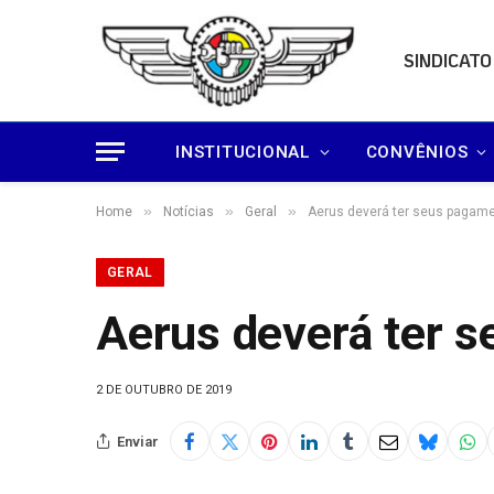
SINDICATO
INSTITUCIONAL
CONVÊNIOS
»
»
»
Home
Notícias
Geral
Aerus deverá ter seus pagam
GERAL
Aerus deverá ter 
2 DE OUTUBRO DE 2019
Enviar