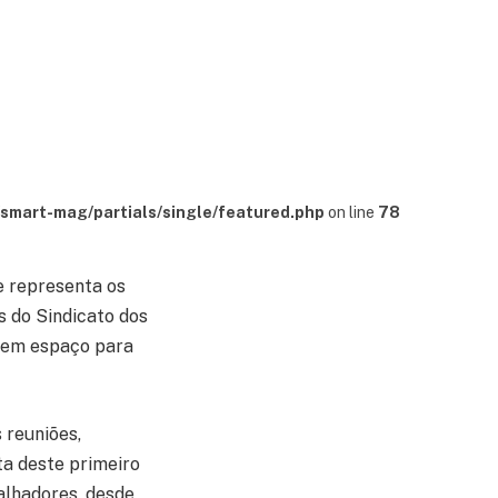
mart-mag/partials/single/featured.php
on line
78
 representa os
s do Sindicato dos
eem espaço para
 reuniões,
ta deste primeiro
alhadores, desde