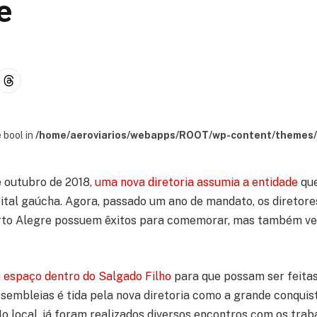
e
 bool in
/home/aeroviarios/webapps/ROOT/wp-content/themes/s
e outubro de 2018,
uma nova diretoria assumia a entidade
que
pital gaúcha. Agora, passado um ano de mandato, os diretore
orto Alegre possuem êxitos para comemorar, mas também v
 espaço dentro do Salgado Filho
para que possam ser feitas
sembleias é tida pela nova diretoria como a grande conquis
o local, já foram realizados diversos encontros com os trab