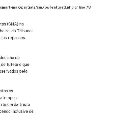
mart-mag/partials/single/featured.php
on line
78
tas (SNA) na
beiro, do Tribunal
me os repasses
decisão do
de tutela e que
observados pela
stas as
tratempos
rência da triste
endo inclusive de