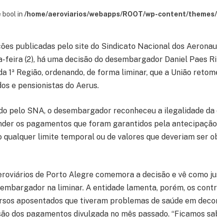
 bool in
/home/aeroviarios/webapps/ROOT/wp-content/themes/s
es publicadas pelo site do Sindicato Nacional dos Aeronau
a-feira (2), há uma decisão do desembargador Daniel Paes Ri
da 1ª Região, ordenando, de forma liminar, que a União reto
os e pensionistas do Aerus.
o pelo SNA, o desembargador reconheceu a ilegalidade da 
der os pagamentos que foram garantidos pela antecipação 
do qualquer limite temporal ou de valores que deveriam ser 
eroviários de Porto Alegre comemora a decisão e vê como ju
embargador na liminar. A entidade lamenta, porém, os con
rsos aposentados que tiveram problemas de saúde em decor
são dos pagamentos divulgada no mês passado. “Ficamos sab