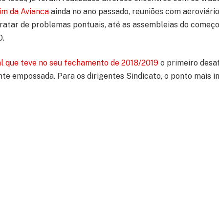
im da Avianca
ainda no ano passado, reuniões com aeroviári
tratar de problemas pontuais, até as assembleias do come
0.
l que teve no seu fechamento de 2018/2019
o primeiro desaf
e empossada. Para os dirigentes Sindicato, o ponto mais 
conquista da garantia de homologação das demissões. Ainda 
íodo passado, os diretores afirmam que “foi uma Campanha d
mas com boas conquistas em nossas cláusulas sociais”.
mportantes deste ano foram as soluções encaminhadas pela 
ntuais enfrentados diariamente por trabalhadores.
Foram 
-in da Azul que foram substituídas, da infestação de mosqui
liminada e também do
banheiro do setor de Cargas da Latam
,
oi danificado por um temporal, o que obrigou a cessão de ou
s do setor.