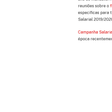
reuniões sobre o
f
específicas para 
Salarial 2019/202
Campanha Salaria
época recentement
negociação foi a 
negociação do per
vista econômico, 
Outras questões i
para problemas po
cadeiras do check
terminais e foi e
manutenção, mas f
para os aeroviário