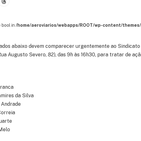
 bool in
/home/aeroviarios/webapps/ROOT/wp-content/themes/s
stados abaixo devem comparecer urgentemente ao Sindicato 
ua Augusto Severo, 82), das 9h às 16h30, para tratar de ação
Franca
mires da Silva
 Andrade
orreia
uarte
Melo