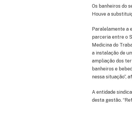
Os banheiros do s
Houve a substitui
Paralelamente a e
parceria entre o 
Medicina do Traba
a instalação de u
ampliação dos ter
banheiros e bebe
nessa situação”, a
A entidade sindic
desta gestão. “Re
acontecem situaçõ
comunicados deste