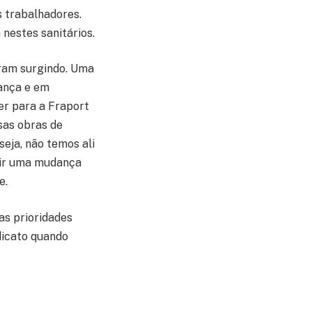
 trabalhadores.
nestes sanitários.
ram surgindo. Uma
rança e em
er para a Fraport
sas obras de
eja, não temos ali
dir uma mudança
e.
as prioridades
dicato quando
tura. Se formos
to.