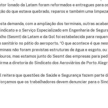
etor lonado da Latam foram reformados e entregues para os
ção do que estava quebrado, reparos e também uma limpeza 
sta demanda, com a ampliação dos terminais, outras acaba
Sindicato e o Serviço Especializado em Engenharia de Segu
lho (Sesmt) da Latam e da Gol foi estabelecida para requer
m sanitário no pátio do aeroporto. “O que acontece é que nes
minais não foram previstas estruturas de água e esgoto, ou s
douros, mas estamos junto do Sesmt das empresas para pe
firma a diretoria do Sindicato dos Aeroviários de Porto Alegr
al reitera que questões de Saúde e Segurança fazem parte d
forçamos que os trabalhadores devem denunciar para o Sin
es deste tipo, como precariedade ou falta de alguma estru
s problemas podemos viabilizar soluções”, afirma o Sindica