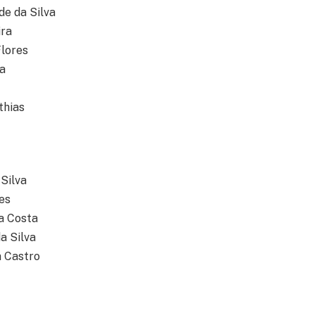
de da Silva
ira
lores
a
thias
 Silva
es
a Costa
a Silva
a Castro