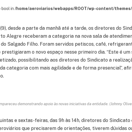
 bool in
/home/aeroviarios/webapps/ROOT/wp-content/themes/s
(9), desde a parte da manhã até a tarde, os diretores do Sin
rto Alegre receberam a categoria na nova sala de atendimen
do Salgado Filho. Foram servidos petiscos, café, refrigeran
 prestigiaram o novo espaço nesse primeiro dia. “Este é um
tizado, possibilitando aos diretores do Sindicato a realizaç
da categoria com mais agilidade e de forma presencial”, af
o.
mpareceu demonstrando apoio às novas iniciativas da entidade. (Johnny Olivei
uintas e sextas-feiras, das 9h às 14h, diretores do Sindicato
eroviários que precisarem de orientações, tiverem dúvidas 