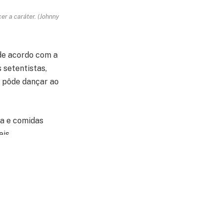
er a caráter. (Johnny
de acordo com a
 setentistas,
o pôde dançar ao
da e comidas
is.
eira/Sindicato)
aos novos eventos