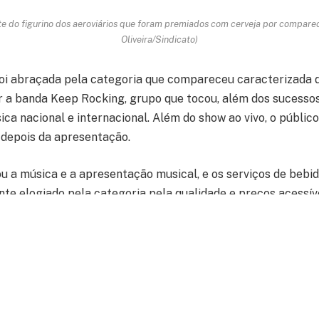
e do figurino dos aeroviários que foram premiados com cerveja por comparec
Oliveira/Sindicato)
oi abraçada pela categoria que compareceu caracterizada 
r a banda Keep Rocking, grupo que tocou, além dos sucessos
ica nacional e internacional. Além do show ao vivo, o públic
 depois da apresentação.
ou a música e a apresentação musical, e os serviços de bebi
te elogiado pela categoria pela qualidade e preços acessíve
Rocking será presença confiramda em outras festas da entidade. (Johnny Oliv
ece a categoria que compareceu em peso, mostrando apoio 