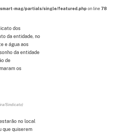
mart-mag/partials/single/featured.php
on line
78
dicato dos
to da entidade, no
te e água aos
 sonho da entidade
ão de
irmaram os
ra/Sindicato)
 estarão no local
ou que quiserem