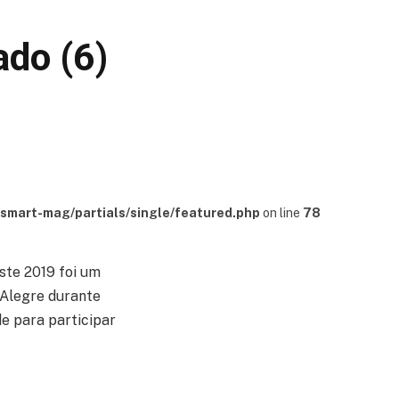
ado (6)
mart-mag/partials/single/featured.php
on line
78
ste 2019 foi um
 Alegre durante
de para participar