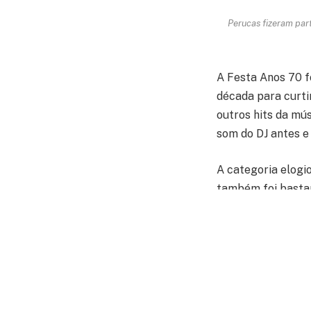
Perucas fizeram part
A Festa Anos 70 f
década para curti
outros hits da mús
som do DJ antes e
A categoria elogi
também foi bastan
Quarteto Keep 
O Sindicato agrad