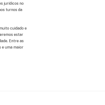
es jurídicos no
nos turnos da
muito cuidado e
ueremos estar
dade. Entre as
os e uma maior