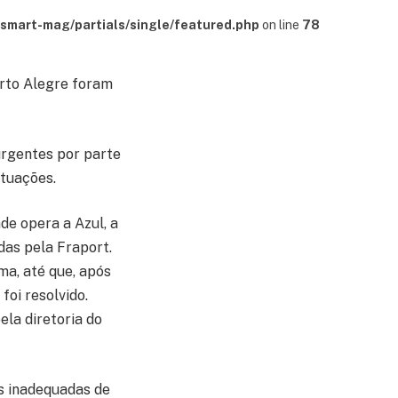
mart-mag/partials/single/featured.php
on line
78
orto Alegre foram
rgentes por parte
ituações.
de opera a Azul, a
das pela Fraport.
ma, até que, após
foi resolvido.
ela diretoria do
s inadequadas de