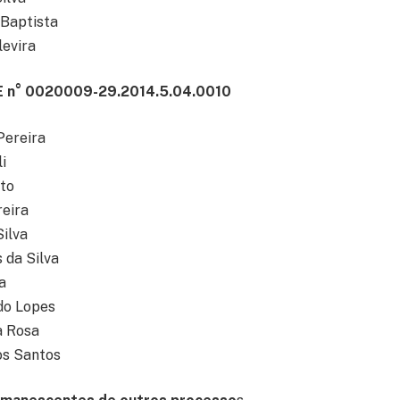
Baptista
levira
E n° 0020009-29.2014.5.04.0010
Pereira
i
to
eira
Silva
 da Silva
a
do Lopes
a Rosa
os Santos