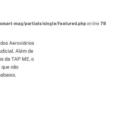
mart-mag/partials/single/featured.php
on line
78
dos Aeroviários
udicial. Além de
es da TAP ME, o
 que não
 abaixo.