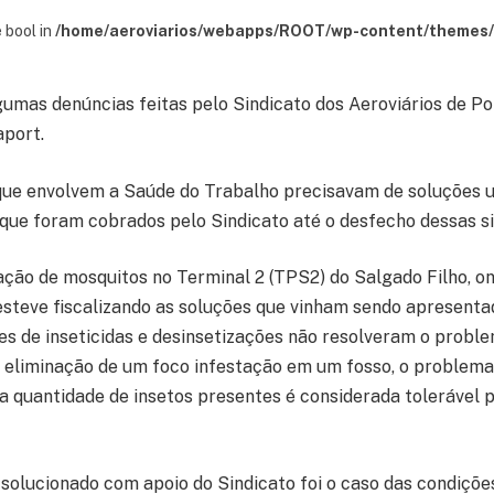
 bool in
/home/aeroviarios/webapps/ROOT/wp-content/themes/s
mas denúncias feitas pelo Sindicato dos Aeroviários de P
aport.
ue envolvem a Saúde do Trabalho precisavam de soluções u
 que foram cobrados pelo Sindicato até o desfecho dessas s
ação de mosquitos no Terminal 2 (TPS2) do Salgado Filho, on
 esteve fiscalizando as soluções que vinham sendo apresenta
s de inseticidas e desinsetizações não resolveram o proble
a eliminação de um foco infestação em um fosso, o problema 
 a quantidade de insetos presentes é considerada tolerável p
solucionado com apoio do Sindicato foi o caso das condiçõe