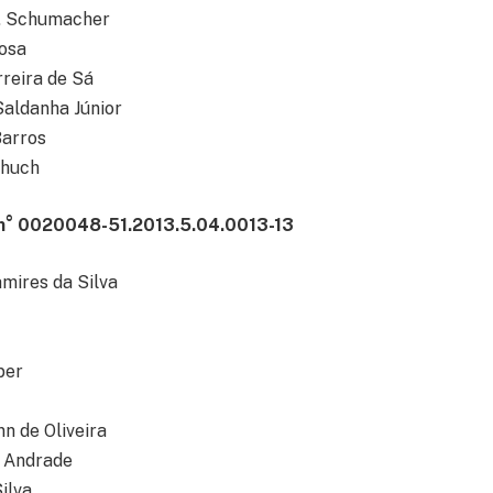
. Schumacher
osa
reira de Sá
Saldanha Júnior
Barros
chuch
n° 0020048-51.2013.5.04.0013-13
mires da Silva
ber
n de Oliveira
 Andrade
ilva