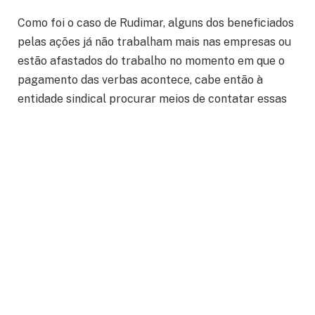
Como foi o caso de Rudimar, alguns dos beneficiados
pelas ações já não trabalham mais nas empresas ou
estão afastados do trabalho no momento em que o
pagamento das verbas acontece, cabe então à
entidade sindical procurar meios de contatar essas
pessoas para que recebam o que lhes é de direito. No
caso deste trabalhador, que se localizava em uma
área sem serviço de celular, foram seis meses até
que os diretores jurídicos do Sindicato conseguissem
contatá-lo.
O esforço em garantir todos os direitos que
pertencem a categoria aeroviária não é nenhuma
novidade. Este é um dos principais trabalhos, um dos
focos que norteiam a gestão do Sindicato. A entidade
afirma que “sempre tentaremos resolver as questões