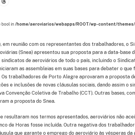
 bool in
/home/aeroviarios/webapps/ROOT/wp-content/themes/s
6), em reunião com os representantes dos trabalhadores, o S
viárias (Snea) apresentou sua proposta para a data-base de
, sindicatos de aeroviários de todo o país, incluindo o Sindic
iniciaram as assembleias em suas bases para debater o que 
. Os trabalhadores de Porto Alegre aprovaram a proposta d
ões e inclusões de novas cláusulas sociais, dando assim o si
ova Convenção Coletiva de Trabalho (CCT). Outras bases, co
ram a proposta do Snea.
e resultaram nos termos apresentados, aeroviários não ac
nco de Horas fosse incluída. Outra negativa dos trabalhadore
áusula que garante o emprego do aeroviário às vésperas da 