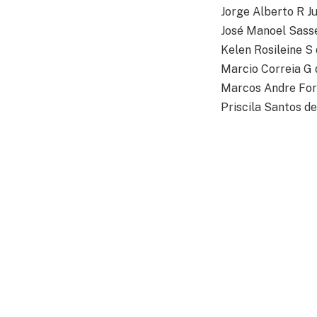
Jorge Alberto R Ju
José Manoel Sasse
Kelen Rosileine S 
Marcio Correia G 
Marcos Andre For
Priscila Santos d
Reginaldo Luis Co
Wagner Antonio R