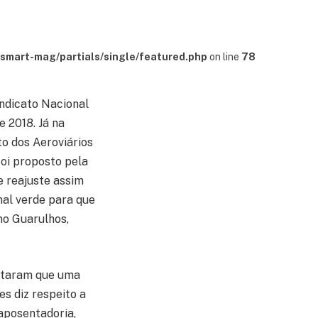
mart-mag/partials/single/featured.php
on line
78
indicato Nacional
 2018. Já na
ato dos Aeroviários
foi proposto pela
e reajuste assim
nal verde para que
mo Guarulhos,
eitaram que uma
s diz respeito a
aposentadoria,