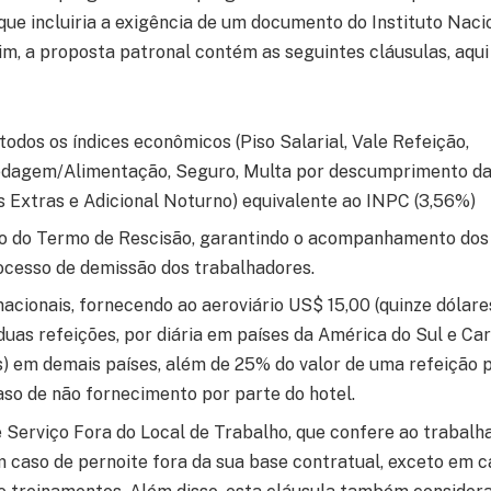
que incluiria a exigência de um documento do Instituto Nac
sim, a proposta patronal contém as seguintes cláusulas, aqu
odos os índices econômicos (Piso Salarial, Vale Refeição,
edagem/Alimentação, Seguro, Multa por descumprimento da
s Extras e Adicional Noturno) equivalente ao INPC (3,56%)
 do Termo de Rescisão, garantindo o acompanhamento dos 
ocesso de demissão dos trabalhadores.
nacionais, fornecendo ao aeroviário US$ 15,00 (quinze dólare
 duas refeições, por diária em países da América do Sul e Ca
es) em demais países, além de 25% do valor de uma refeição 
so de não fornecimento por parte do hotel.
 Serviço Fora do Local de Trabalho, que confere ao traba
em caso de pernoite fora da sua base contratual, exceto em c