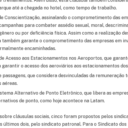
 e treinamentos. Além disso, esta cláusula também consider
rque até a chegada no hotel, como tempo de trabalho.
e Conscientização, assinalando o comprometimento das e
campanhas para combater assédio sexual, moral, descrimina
 gênero ou por deficiência física. Assim como a realização 
la também garante o comprometimento das empresas em inv
ormalmente encaminhadas.
de Acesso aos Estacionamentos nos Aeroportos, que garant
garantir o acesso dos aeroviários aos estacionamentos dos
 passagens, que considera desvinculadas da remuneração t
 aéreas.
stema Alternativo de Ponto Eletrônico, que libera as empre
ernativos de ponto, como hoje acontece na Latam.
sobre cláusulas sociais, cinco foram propostos pelos sindic
s últimos dois, pelo sindicato patronal. Para o Sindicato dos