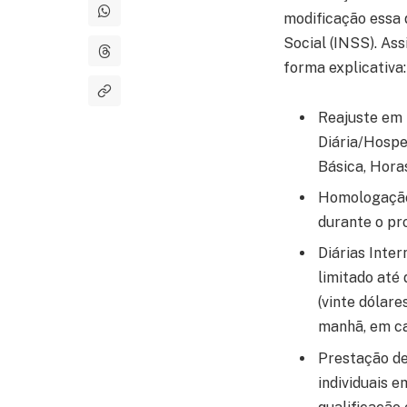
modificação essa 
Social (INSS). As
forma explicativa:
Reajuste em t
Diária/Hosp
Básica, Hora
Homologação
durante o pr
Diárias Inter
limitado até
(vinte dólar
manhã, em ca
Prestação de
individuais 