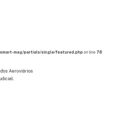
mart-mag/partials/single/featured.php
on line
78
dos Aeroviários
dicial.