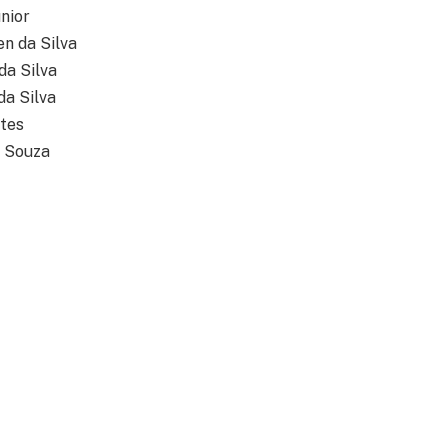
nior
n da Silva
da Silva
da Silva
tes
e Souza
rrea
 da Cruz