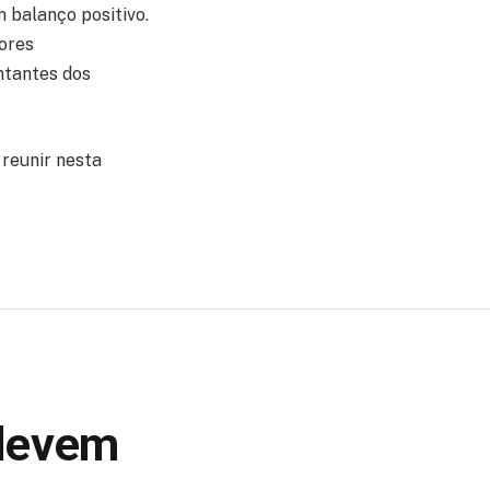
 balanço positivo.
ores
ntantes dos
 reunir nesta
 devem