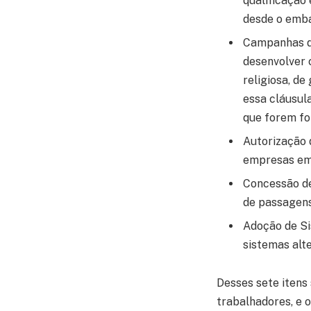
qualificação
desde o emba
Campanhas d
desenvolver 
religiosa, de
essa cláusu
que forem f
Autorização 
empresas em 
Concessão de
de passagens
Adoção de Si
sistemas alt
Desses sete itens 
trabalhadores, e o