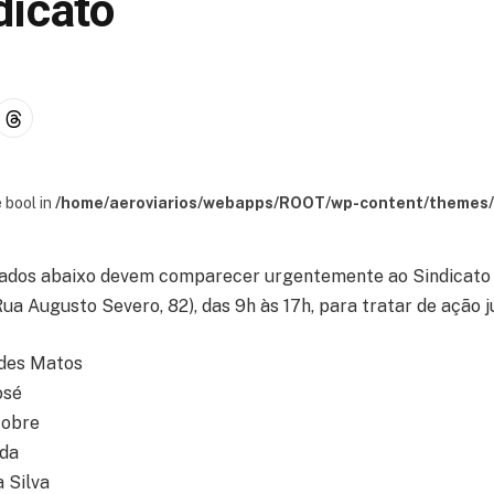
dicato
 bool in
/home/aeroviarios/webapps/ROOT/wp-content/themes/s
stados abaixo devem comparecer urgentemente ao Sindicato 
ua Augusto Severo, 82), das 9h às 17h, para tratar de ação ju
des Matos
osé
Nobre
rda
 Silva