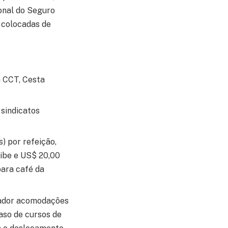
ional do Seguro
i colocadas de
 CCT, Cesta
sindicatos
s) por refeição,
ribe e US$ 20,00
para café da
lhador acomodações
aso de cursos de