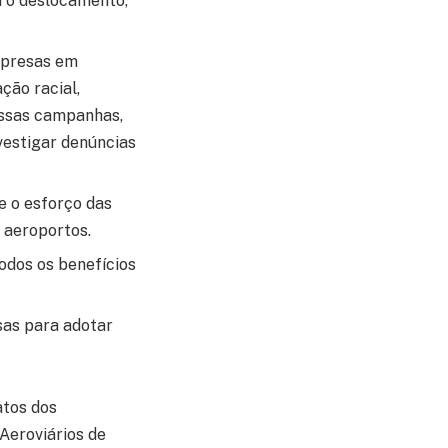
a o deslocamento,
mpresas em
ção racial,
dessas campanhas,
estigar denúncias
e o esforço das
 aeroportos.
odos os benefícios
sas para adotar
atos dos
 Aeroviários de