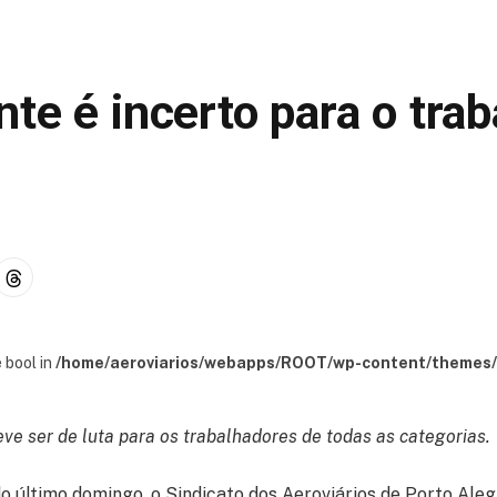
te é incerto para o trab
 bool in
/home/aeroviarios/webapps/ROOT/wp-content/themes/s
ve ser de luta para os trabalhadores de todas as categorias.
do último domingo, o Sindicato dos Aeroviários de Porto Ale