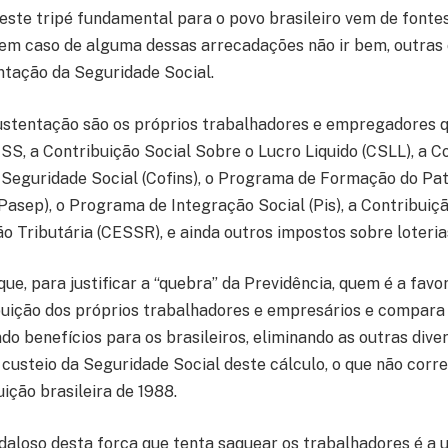
este tripé fundamental para o povo brasileiro vem de fontes
m caso de alguma dessas arrecadações não ir bem, outras 
tação da Seguridade Social.
ustentação são os próprios trabalhadores e empregadores 
SS, a Contribuição Social Sobre o Lucro Liquido (CSLL), a C
Seguridade Social (Cofins), o Programa de Formação do Pa
Pasep), o Programa de Integração Social (Pis), a Contribuiç
o Tributária (CESSR), e ainda outros impostos sobre loteria
ue, para justificar a “quebra” da Previdência, quem é a favo
uição dos próprios trabalhadores e empresários e compara
do benefícios para os brasileiros, eliminando as outras dive
custeio da Seguridade Social deste cálculo, o que não corr
ição brasileira de 1988.
daloso desta força que tenta saquear os trabalhadores é a u