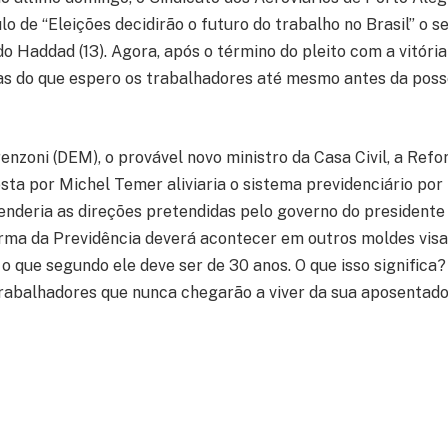
tulo de “Eleições decidirão o futuro do trabalho no Brasil” o 
 Haddad (13). Agora, após o término do pleito com a vitória
tas do que espero os trabalhadores até mesmo antes da posse
nzoni (DEM), o provável novo ministro da Casa Civil, a Ref
sta por Michel Temer aliviaria o sistema previdenciário por
enderia as direções pretendidas pelo governo do presidente e
rma da Previdência deverá acontecer em outros moldes vis
 o que segundo ele deve ser de 30 anos. O que isso signific
trabalhadores que nunca chegarão a viver da sua aposentado
 este é um claro aceno de que o novo governo deverá pesar 
 Reforma da Previdência pretendida pelo governo Temer é 
ários de Bolsonaro, o que podemos esperar desse novo proj