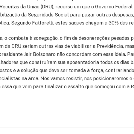
Receitas da União (DRU), recurso em que o Governo Federa
abilização da Seguridade Social para pagar outras despesas
blica. Segundo Fattorelli, estes saques chegam a 30% das re
ta, o combate à sonegação, o fim de desonerações pesadas p
im da DRU seriam outras vias de viabilizar a Previdência, ma
presidente Jair Bolsonaro não concordam com essa ideia. Para
alhadores que construíram sua aposentadoria todos os dias 
stos é a solução que deve ser tomada à força, contrariando
ecialistas na área. Nós vamos resistir, nos posicionaremos
 essa que vem para finalizar o assalto que começou com a 