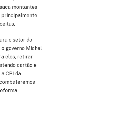
l saca montantes
, principalmente
ceitas.
ara o setor do
s o governo Michel
 eles, retirar
batendo cartão e
 a CPI da
 e combateremos
Reforma