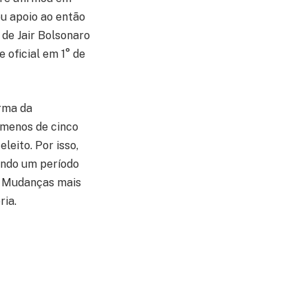
seu apoio ao então
 de Jair Bolsonaro
 oficial em 1° de
orma da
 menos de cinco
leito. Por isso,
ando um período
a? Mudanças mais
ria.
a mão em cima do
considerada branda
eto de Reforma?