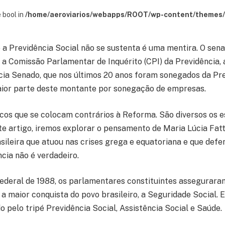
 bool in
/home/aeroviarios/webapps/ROOT/wp-content/themes/s
 a Previdência Social não se sustenta é uma mentira. O sena
u a Comissão Parlamentar de Inquérito (CPI) da Previdência,
cia Senado, que nos últimos 20 anos foram sonegados da Pr
maior parte deste montante por sonegação de empresas.
ticos que se colocam contrários à Reforma. São diversos os e
te artigo, iremos explorar o pensamento de Maria Lúcia Fatt
asileira que atuou nas crises grega e equatoriana e que def
cia não é verdadeiro.
ederal de 1988, os parlamentares constituintes asseguraram
é a maior conquista do povo brasileiro, a Seguridade Social.
 pelo tripé Previdência Social, Assistência Social e Saúde.