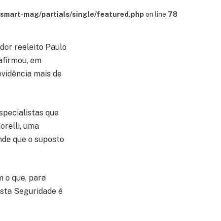
mart-mag/partials/single/featured.php
on line
78
dor reeleito Paulo
 afirmou, em
evidência mais de
specialistas que
orelli, uma
ende que o suposto
 o que, para
 Esta Seguridade é