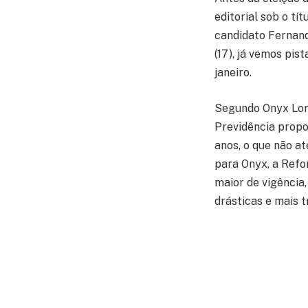
editorial sob o tí
candidato Fernando
(17), já vemos pis
janeiro.
Segundo Onyx Lore
Previdência propo
anos, o que não at
para Onyx, a Refo
maior de vigência,
drásticas e mais 
Para o Sindicato,
trabalhador. Se a
pelos correligion