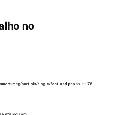
alho no
mart-mag/partials/single/featured.php
on line
78
gre afirmou em