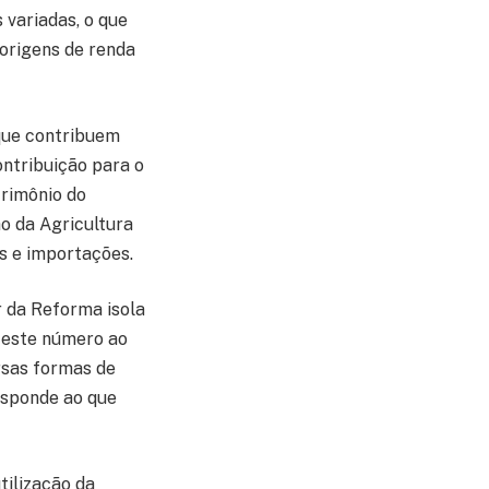
 variadas, o que
origens de renda
que contribuem
ontribuição para o
trimônio do
ão da Agricultura
s e importações.
r da Reforma isola
 este número ao
rsas formas de
esponde ao que
tilização da