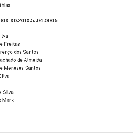
thias
809-90.2010.5..04.0005
ilva
e Freitas
urenço dos Santos
achado de Almeida
de Menezes Santos
ilva
s Silva
s Marx