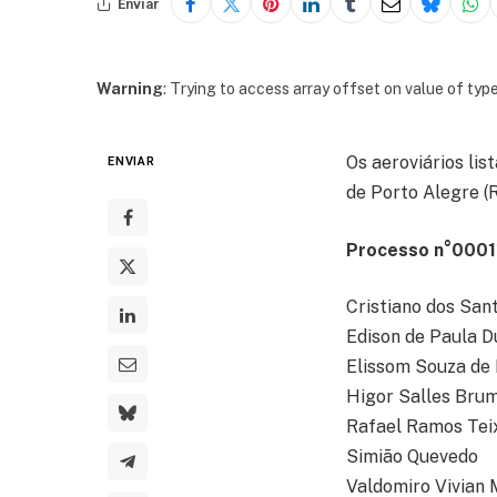
Enviar
Warning
: Trying to access array offset on value of type
Os aeroviários li
ENVIAR
de Porto Alegre (R
Processo n°0001
Cristiano dos San
Edison de Paula D
Elissom Souza de
Higor Salles Bru
Rafael Ramos Tei
Simião Quevedo
Valdomiro Vivian