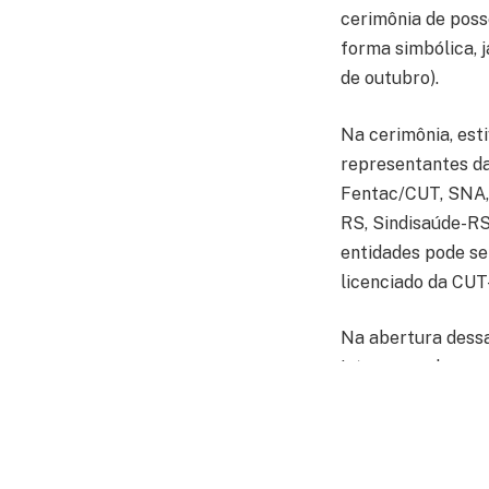
cerimônia de poss
forma simbólica, j
de outubro).
Na cerimônia, esti
representantes da
Fentac/CUT, SNA, 
RS, Sindisaúde-RS
entidades pode se
licenciado da CUT
Na abertura dessa
interesses dos ae
mesa que emposso
Maciel (Sindigru)
O discurso de tod
Sindicato dos Aer