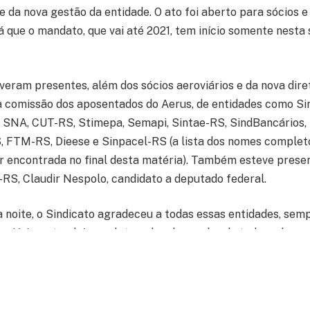
e da nova gestão da entidade. O ato foi aberto para sócios 
á que o mandato, que vai até 2021, tem início somente nesta 
veram presentes, além dos sócios aeroviários e da nova diret
 comissão dos aposentados do Aerus, de entidades como Sin
SNA, CUT-RS, Stimepa, Semapi, Sintae-RS, SindBancários, S
, FTM-RS, Dieese e Sinpacel-RS (a lista dos nomes complet
r encontrada no final desta matéria). Também esteve prese
-RS, Claudir Nespolo, candidato a deputado federal.
 noite, o Sindicato agradeceu a todas essas entidades, sem
roviários e também na luta pelas demandas de toda a classe
u a nova gestão foi formada por Ademir Wiederkehr (CUT-R
, Sergio Dias (Fentac/CUT e SNA) e pelo presidente reeleito
os os membros da mesa foi unânime em dois pontos. O primei
oviários de Porto Alegre é uma entidade vitoriosa, compete