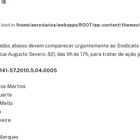
 bool in
/home/aeroviarios/webapps/ROOT/wp-content/themes/s
stados abaixo devem comparecer urgentemente ao Sindicato 
ua Augusto Severo, 82), das 9h às 17h, para tratar de ação ju
141-57.2010.5.04.0005
tos Martins
uarte
 Mello
m
xeira
 Marques