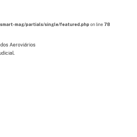
mart-mag/partials/single/featured.php
on line
78
dos Aeroviários
dicial.