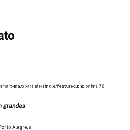
ato
mart-mag/partials/single/featured.php
on line
78
em grandes
Porto Alegre, a