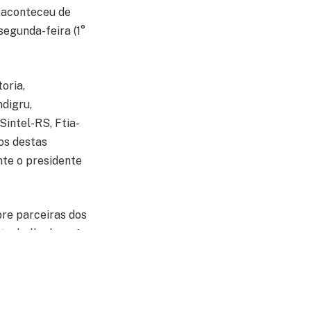
e aconteceu de
segunda-feira (1°
oria,
digru,
intel-RS, Ftia-
os destas
nte o presidente
pre parceiras dos
 trabalhadora. A
S), Rodrigo
 Leonel Montezana.
ro é que o
nte e capaz de