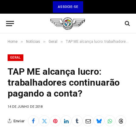
ASSOCIE-SE
»
»
»
Home
Notícias
Geral
TAP ME alcança lucro: trabalhadores continuarão pagando a conta?
GERAL
TAP ME alcança lucro:
trabalhadores continuarão
pagando a conta?
14 DE JUNHO DE 2018
Enviar