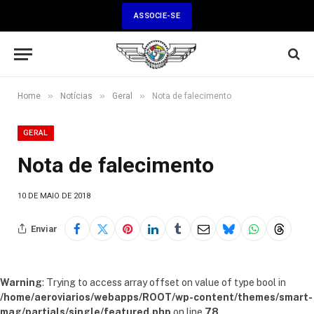
ASSOCIE-SE
»
»
»
Home
Notícias
Geral
Nota de falecimento
GERAL
Nota de falecimento
10 DE MAIO DE 2018
Enviar
Warning
: Trying to access array offset on value of type bool in
/home/aeroviarios/webapps/ROOT/wp-content/themes/smart-
mag/partials/single/featured.php
on line
78