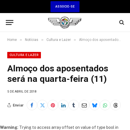
ASSOCIE-SE
»
»
»
Home
Notícias
Cultura e Lazer
Almoço dos aposentados será na quarta-feira (11)
CULTURA E LAZER
Almoço dos aposentados
será na quarta-feira (11)
5 DE ABRIL DE 2018
Enviar
Warning
: Trying to access array offset on value of type bool in