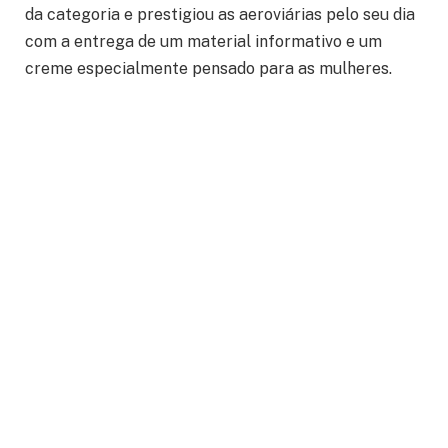
da categoria e prestigiou as aeroviárias pelo seu dia
com a entrega de um material informativo e um
creme especialmente pensado para as mulheres.
Já no dia 13, tivemos a Assembleia de Prestação de
Contas, que aprovou tanto as contas de 2017 como a
projeção para 2018 por unanimidade, com zero
abstenções. Como afirmou o Sindicato no Aerofolha
daquela semana, “esta aprovação comprovou o bom
retorno da categoria com relação ao atendimento e
ao trabalho prestado pela entidade.”
No final do mês, o Sindicato retomou o Encontro de
Setores convidando aeroviários da Latam para