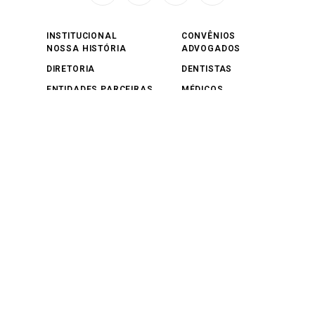
INSTITUCIONAL
CONVÊNIOS
NOSSA HISTÓRIA
ADVOGADOS
DIRETORIA
DENTISTAS
ENTIDADES PARCEIRAS
MÉDICOS
ASSESSORIAS
OUTROS
NOTÍCIAS
SERVIÇOS
GERAL
SERVIÇOS NA SEDE
EDITORIAIS
ESPAÇOS PARA FESTAS
EDITAIS
NOTAS E COMUNICADOS
SAÚDE E SEGURANÇA
CULTURA E LAZER
SINDICAIS
JURÍDICO