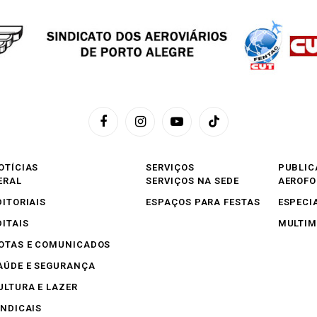
Facebook
Instagram
YouTube
TikTok
OTÍCIAS
SERVIÇOS
PUBLIC
ERAL
SERVIÇOS NA SEDE
AEROF
DITORIAIS
ESPAÇOS PARA FESTAS
ESPECI
DITAIS
MULTIM
OTAS E COMUNICADOS
AÚDE E SEGURANÇA
ULTURA E LAZER
INDICAIS