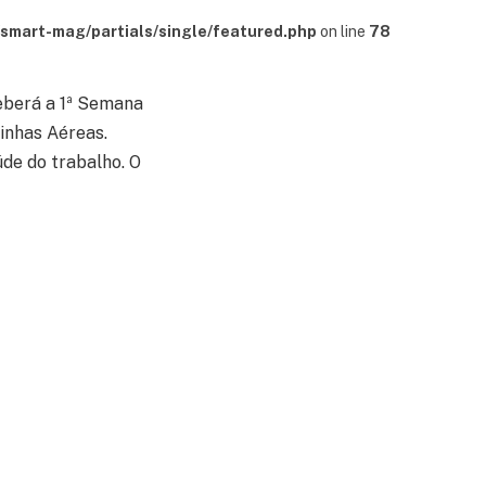
mart-mag/partials/single/featured.php
on line
78
ceberá a 1ª Semana
inhas Aéreas.
de do trabalho. O