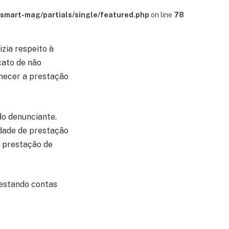
mart-mag/partials/single/featured.php
on line
78
zia respeito à
cato de não
necer a prestação
do denunciante.
idade de prestação
a prestação de
restando contas