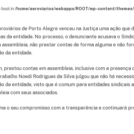
 bool in
/home/aeroviarios/webapps/ROOT/wp-content/themes/s
eroviários de Porto Alegre venceu na Justiça uma ação que di
as da entidade. No processo, o denunciante acusava o Sindi
 assembleia, não prestar contas de forma alguma e não for
ão da entidade.
m, prestou contas em assembleia, inclusive com a presença 
rabalho Noedi Rodrigues da Silva julgou que não há necess
ão da entidade, visto que é comum para entidades sindicais 
leia com seus associados.
rma o seu compromisso com a transparência e continuará p