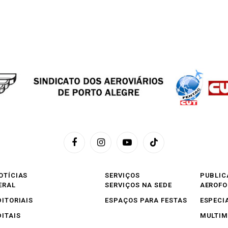
Facebook
Instagram
YouTube
TikTok
OTÍCIAS
SERVIÇOS
PUBLIC
ERAL
SERVIÇOS NA SEDE
AEROF
DITORIAIS
ESPAÇOS PARA FESTAS
ESPECI
DITAIS
MULTIM