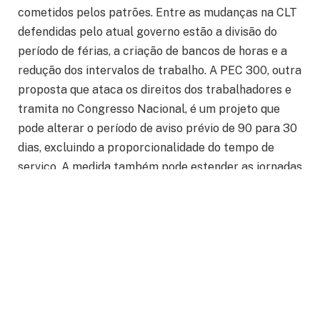
cometidos pelos patrões. Entre as mudanças na CLT
defendidas pelo atual governo estão a divisão do
período de férias, a criação de bancos de horas e a
redução dos intervalos de trabalho. A PEC 300, outra
proposta que ataca os direitos dos trabalhadores e
tramita no Congresso Nacional, é um projeto que
pode alterar o período de aviso prévio de 90 para 30
dias, excluindo a proporcionalidade do tempo de
serviço. A medida também pode estender as jornadas
diárias para até 10 horas, ainda que se mantenha o
teto de 44 horas de jornada semanal.
Não bastasse a reforma da Previdência, o governo
também quer “flexibilizar” outros direitos. É um
verdadeiro assalto, ao qual devemos reagir.