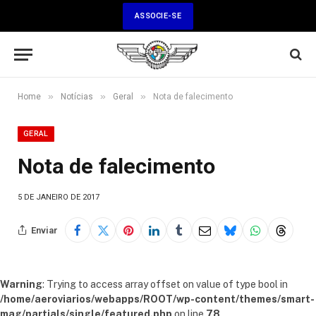
ASSOCIE-SE
»
»
»
Home
Notícias
Geral
Nota de falecimento
GERAL
Nota de falecimento
5 DE JANEIRO DE 2017
Enviar
Warning
: Trying to access array offset on value of type bool in
/home/aeroviarios/webapps/ROOT/wp-content/themes/smart-
mag/partials/single/featured.php
on line
78