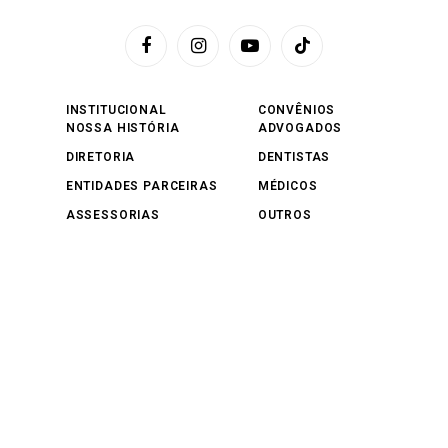
Facebook
Instagram
YouTube
TikTok
INSTITUCIONAL
CONVÊNIOS
NOSSA HISTÓRIA
ADVOGADOS
DIRETORIA
DENTISTAS
ENTIDADES PARCEIRAS
MÉDICOS
ASSESSORIAS
OUTROS
NOTÍCIAS
SERVIÇOS
GERAL
SERVIÇOS NA SEDE
EDITORIAIS
ESPAÇOS PARA FESTAS
EDITAIS
NOTAS E COMUNICADOS
SAÚDE E SEGURANÇA
CULTURA E LAZER
SINDICAIS