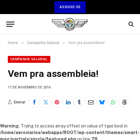
ASSOCIE-SE
»
»
Home
Campanha Salarial
Vem pra assembleia!
CAMPANHA SALARIAL
Vem pra assembleia!
17 DE NOVEMBRO DE 2016
Enviar
Warning
: Trying to access array offset on value of type bool in
/home/aeroviarios/webapps/ROOT/wp-content/themes/smart-
mag/partials/single/featured.php
on line
78