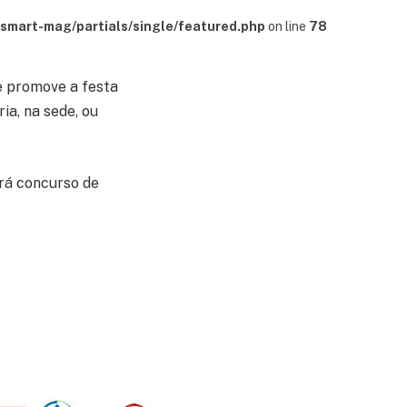
mart-mag/partials/single/featured.php
on line
78
re promove a festa
ia, na sede, ou
erá concurso de