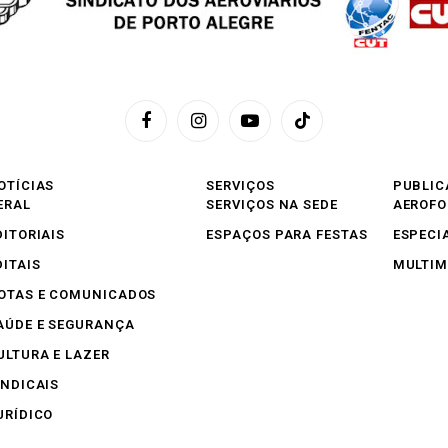
Facebook
Instagram
YouTube
TikTok
OTÍCIAS
SERVIÇOS
PUBLIC
ERAL
SERVIÇOS NA SEDE
AEROF
DITORIAIS
ESPAÇOS PARA FESTAS
ESPECI
DITAIS
MULTIM
OTAS E COMUNICADOS
AÚDE E SEGURANÇA
ULTURA E LAZER
INDICAIS
URÍDICO