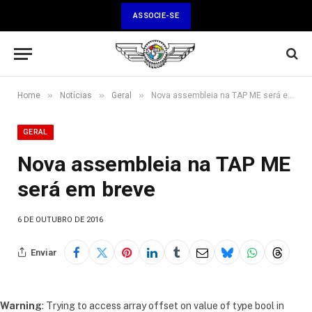
ASSOCIE-SE
»
»
»
Home
Notícias
Geral
Nova assembleia na TAP ME será em breve
GERAL
Nova assembleia na TAP ME
será em breve
6 DE OUTUBRO DE 2016
Enviar
Warning
: Trying to access array offset on value of type bool in