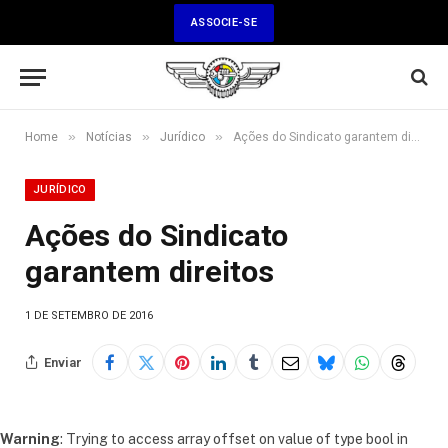
ASSOCIE-SE
»
»
»
Home
Notícias
Jurídico
Ações do Sindicato garantem direitos
JURÍDICO
Ações do Sindicato
garantem direitos
1 DE SETEMBRO DE 2016
Enviar
Warning
: Trying to access array offset on value of type bool in