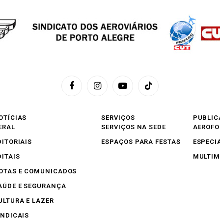
Facebook
Instagram
YouTube
TikTok
OTÍCIAS
SERVIÇOS
PUBLIC
ERAL
SERVIÇOS NA SEDE
AEROF
DITORIAIS
ESPAÇOS PARA FESTAS
ESPECI
DITAIS
MULTIM
OTAS E COMUNICADOS
AÚDE E SEGURANÇA
ULTURA E LAZER
INDICAIS