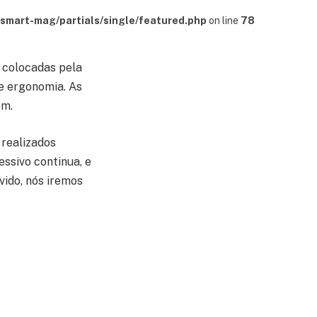
mart-mag/partials/single/featured.php
on line
78
 colocadas pela
de ergonomia. As
em.
 realizados
essivo continua, e
vido, nós iremos