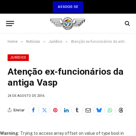
ASSOCIE-SE
»
»
»
Home
Notícias
Jurídico
Atenção ex-funcionários da antiga Vasp
JURÍDICO
Atenção ex-funcionários da
antiga Vasp
24 DE AGOSTO DE 2016
Enviar
Warning
: Trying to access array offset on value of type bool in