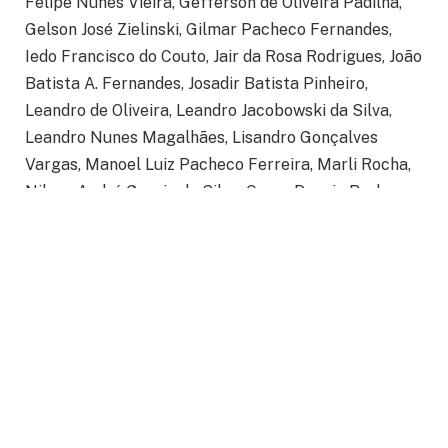
Felipe Nunes Vieira, Gefferson de Oliveira Padilha,
Gelson José Zielinski, Gilmar Pacheco Fernandes,
Iedo Francisco do Couto, Jair da Rosa Rodrigues, João
Batista A. Fernandes, Josadir Batista Pinheiro,
Leandro de Oliveira, Leandro Jacobowski da Silva,
Leandro Nunes Magalhães, Lisandro Gonçalves
Vargas, Manoel Luiz Pacheco Ferreira, Marli Rocha,
Nilson André Garcia da Silva, Oscar Poncio Barbosa,
Paulo Roberto de Deus Murillo, Roberto da Silva
Costa, Setembrino L. S. de Oliveira, Valdecir Alves
Roldão e Vera Lucia Cardoso da Silva.