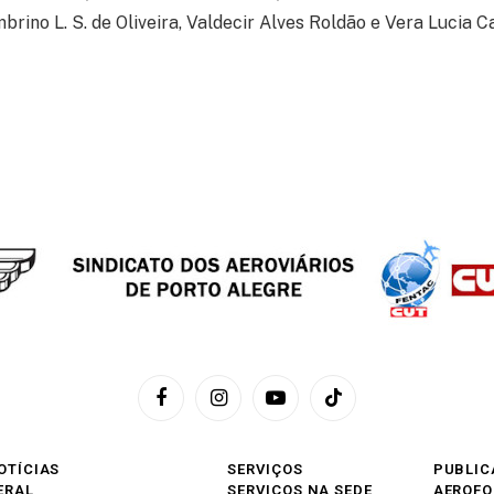
brino L. S. de Oliveira, Valdecir Alves Roldão e Vera Lucia C
Facebook
Instagram
YouTube
TikTok
OTÍCIAS
SERVIÇOS
PUBLIC
ERAL
SERVIÇOS NA SEDE
AEROF