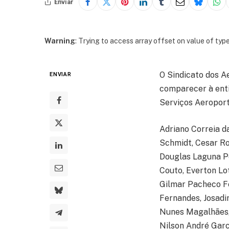
Enviar
Warning
: Trying to access array offset on value of type
O Sindicato dos A
ENVIAR
comparecer à entid
Serviços Aeroport
Adriano Correia da
Schmidt, Cesar Rod
Douglas Laguna Pe
Couto, Everton Lot
Gilmar Pacheco Fe
Fernandes, Josadir
Nunes Magalhães, 
Nilson André Garc