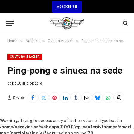
ASSOCIE-SE
»
»
»
Home
Notícias
Cultura e Lazer
Ping-pong e sinuca na sede
CULTURA E LAZER
Ping-pong e sinuca na sede
30 DE JUNHO DE 2016
Enviar
Warning
: Trying to access array offset on value of type bool in
/home/aeroviarios/webapps/ROOT/wp-content/themes/smart-
mag/partials/single/featured.php
on line
78