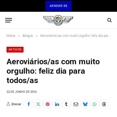
ASSOCIE-SE
»
»
Home
Artigos
Aeroviários/as com muito orgulho: feliz dia para todos/as
ARTIGOS
Aeroviários/as com muito
orgulho: feliz dia para
todos/as
22 DE JUNHO DE 2016
Enviar