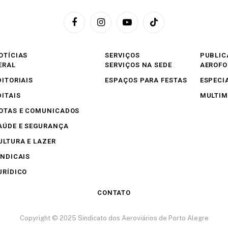
Facebook
Instagram
YouTube
TikTok
OTÍCIAS
SERVIÇOS
PUBLIC
ERAL
SERVIÇOS NA SEDE
AEROF
DITORIAIS
ESPAÇOS PARA FESTAS
ESPECI
DITAIS
MULTIM
OTAS E COMUNICADOS
AÚDE E SEGURANÇA
ULTURA E LAZER
INDICAIS
URÍDICO
CONTATO
Copyright © 2025 Sindicato dos Aeroviários de Porto Alegre