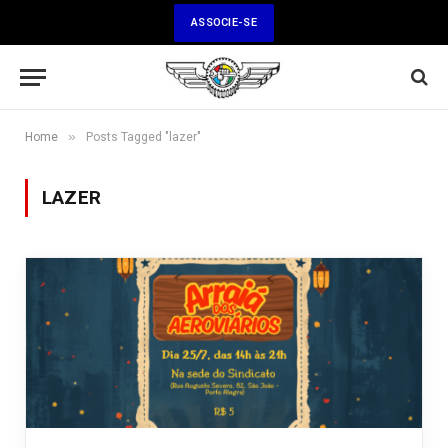
ASSOCIE-SE
»
Home
Posts Tagged "lazer"
LAZER