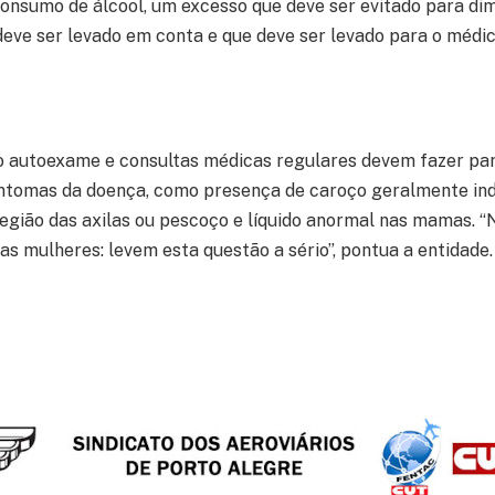
onsumo de álcool, um excesso que deve ser evitado para di
 deve ser levado em conta e que deve ser levado para o méd
o autoexame e consultas médicas regulares devem fazer part
 sintomas da doença, como presença de caroço geralmente ind
a região das axilas ou pescoço e líquido anormal nas mamas. 
s mulheres: levem esta questão a sério”, pontua a entidade.