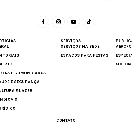
Facebook
Instagram
YouTube
TikTok
OTÍCIAS
SERVIÇOS
PUBLIC
ERAL
SERVIÇOS NA SEDE
AEROF
DITORIAIS
ESPAÇOS PARA FESTAS
ESPECI
DITAIS
MULTIM
OTAS E COMUNICADOS
AÚDE E SEGURANÇA
ULTURA E LAZER
INDICAIS
URÍDICO
CONTATO