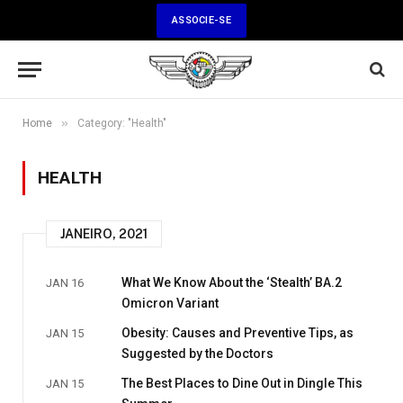
ASSOCIE-SE
»
Home
Category: "Health"
HEALTH
JANEIRO, 2021
What We Know About the ‘Stealth’ BA.2
JAN 16
Omicron Variant
Obesity: Causes and Preventive Tips, as
JAN 15
Suggested by the Doctors
The Best Places to Dine Out in Dingle This
JAN 15