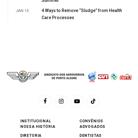
Summer
4 Ways to Remove “Sludge” from Health
JAN 15
Care Processes
Facebook
Instagram
YouTube
TikTok
INSTITUCIONAL
CONVÊNIOS
NOSSA HISTÓRIA
ADVOGADOS
DIRETORIA
DENTISTAS