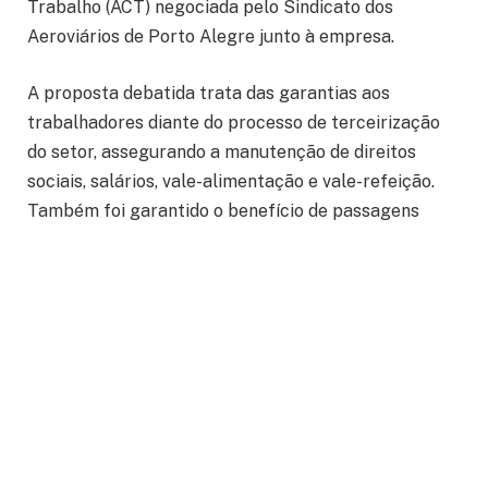
Trabalho (ACT) negociada pelo Sindicato dos
Aeroviários de Porto Alegre junto à empresa.
A proposta debatida trata das garantias aos
trabalhadores diante do processo de terceirização
do setor, assegurando a manutenção de direitos
sociais, salários, vale-alimentação e vale-refeição.
Também foi garantido o benefício de passagens
aéreas por seis meses aos trabalhadores demitidos e
recontratados pela empresa terceirizada.
Durante a assembleia, o Sindicato reforçou que
seguirá acompanhando de perto as homologações e
a atuação da nova empresa no espaço, buscando
garantir proteção aos trabalhadores e
trabalhadoras do setor.