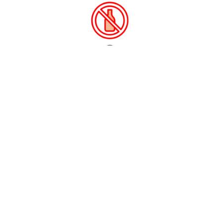
Definido como uma doença pela Organização
Mundial da Saúde (OMS), o alcoolismo precisa ser
tratado com mais seriedade pela nossa sociedade.
Conforme dados apresentados pelo Ministério da
Saúde (MS), extraídos do estudo Carga Global de
Doenças, o alcoolismo causou mais de 21 mil mortes
no Brasil somente em 2022.
No setor aéreo, essa atenção à saúde mental — que
pode ser abalada pelo alcoolismo — é fundamental.