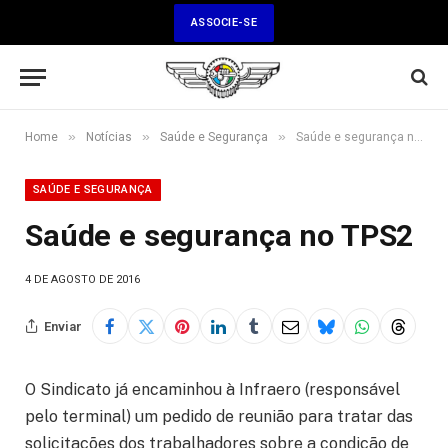
ASSOCIE-SE
»
»
»
Home
Notícias
Saúde e Segurança
Saúde e segurança no TPS2
SAÚDE E SEGURANÇA
Saúde e segurança no TPS2
4 DE AGOSTO DE 2016
Enviar
O Sindicato já encaminhou à Infraero (responsável
pelo terminal) um pedido de reunião para tratar das
solicitações dos trabalhadores sobre a condição de